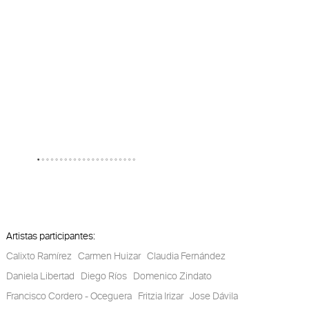
Artistas participantes:
Calixto Ramírez
Carmen Huizar
Claudia Fernández
Daniela Libertad
Diego Ríos
Domenico Zindato
Francisco Cordero - Oceguera
Fritzia Irizar
Jose Dávila