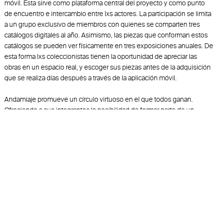
móvil. Esta sirve como plataforma central del proyecto y como punto
de encuentro e intercambio entre lxs actores. La participación se limita
a un grupo exclusivo de miembros con quienes se comparten tres
catálogos digitales al año. Asimismo, las piezas que conforman estos
catálogos se pueden ver físicamente en tres exposiciones anuales. De
esta forma lxs coleccionistas tienen la oportunidad de apreciar las
obras en un espacio real, y escoger sus piezas antes de la adquisición
que se realiza días después a través de la aplicación móvil.
Andamiaje promueve un círculo virtuoso en el que todos ganan.
Ofreciendo a sus integrantes la posibilidad de formar parte de un
esfuerzo común, que busca contribuir a impulsar y forjar el futuro del
arte contemporáneo en México.