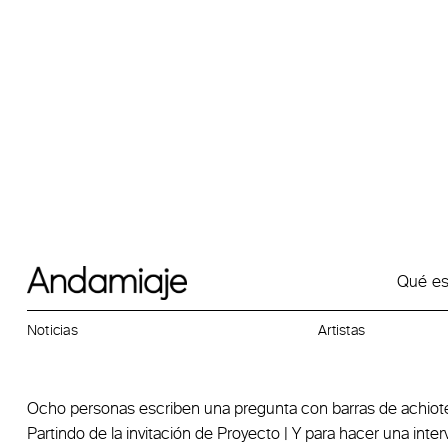
Ver más Noticias
Qué e
Marilá Dardot en Proyecto Y
Noticias
Artistas
9/2/2024
Categoria:
Artistas relacionados:
MARILÁ DARDOT
Ocho personas escriben una pregunta con barras de achiot
Partindo de la invitación de Proyecto | Y para hacer una inter