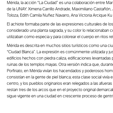
Mérida, la acción “La Ciudad” es una colaboración entre Mari
de la UNAY: Ximena Carrillo Andrade, Maximiliano Castañón,
Toloza, Edith Camila Nuñez Navarro, Ana Victoria Arcique Ku 
El achiote formaba parte de las expresiones culturales de lo
considerado una planta sagrada, y su color lo relacionaban c
utilizaban como especia y para colorear el cuerpo en ritos rel
Mérida es descrita en muchos sitios turísticos como una ciuda
“Ciudad Blanca”. La expresión es comúnmente utilizada y just
edificios hechos con piedra caliza, edificaciones levantadas 
ruinas de los templos mayas. Otra versión indica que, durante
Porfiriato, en Mérida vivían los hacendados y poderosos ho
consistían en la gente de piel blanca; esta clase social vivía
centro, y los pueblos originarios eran relegados a las afuera
restan tres de los arcos que en el proyecto original demarcab
sigue vigente en una ciudad en crescente proceso de gentri