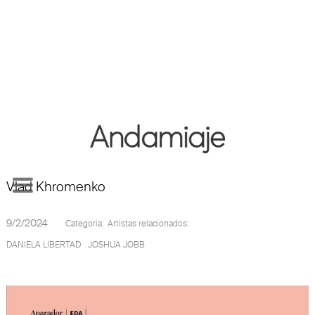
Ver más Noticias
Participación de Daniela Libertad y Joshua Jobb
en la exposición colectiva "Multitudes" curada por
Vlad Khromenko
9/2/2024
Categoria:
Artistas relacionados:
DANIELA LIBERTAD
JOSHUA JOBB