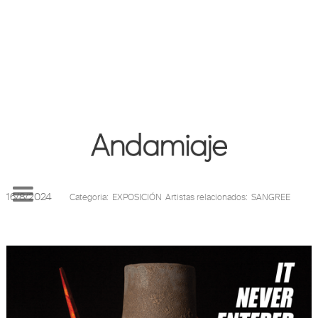
Ver más Noticias
SANGREE en SEANKELLY Los Ángeles
16/8/2024
Categoria:
EXPOSICIÓN
Artistas relacionados:
SANGREE