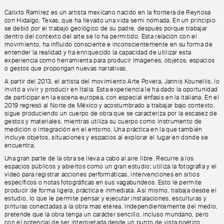
Calixto Ramírez es un artista mexicano nacido en la frontera de Reynosa
con Hidalgo, Texas, que ha llevado una vida semi nómada. En un principio
se debió por el trabajo geológico de su padre, después porque trabajar
dentro del contexto del arte se lo ha permitido. Esta relación con el
movimiento, ha influido consciente e inconscientemente en su forma de
entender la realidad y ha enriquecido la capacidad de utilizar esta
experiencia como herramienta para producir imágenes, objetos, espacios
o gestos que propongan nuevas narrativas.
A partir del 2013, el artista del movimiento Arte Povera, Jannis Kounellis, lo
invitó a vivir y producir en Italia. Esta experiencia le ha dado la oportunidad
de participar en la escena europea, con especial énfasis en la italiana. En el
2019 regresó al Norte de México y acostumbrado a trabajar bajo contexto,
sigue produciendo un cuerpo de obra que se caracteriza por la escasez de
gestos y materiales, mientras utiliza su cuerpo como instrumento de
medición o integración en el entorno. Una práctica en la que también
incluye objetos, situaciones y espacios al explorar el lugar en donde se
encuentra.
Una gran parte de la obra se lleva a cabo al aire libre. Recurre a los
espacios públicos y abiertos como un gran estudio; utiliza la fotografía y el
video para registrar acciones performáticas, intervenciones en sitios
específicos o notas fotográficas en sus vagabundeos. Esto le permite
producir de forma ligera, práctica e inmediata. Así mismo, trabaja desde el
estudio, lo que le permite pensar y ejecutar instalaciones, esculturas y
pinturas conectadas a la obra mas etérea. Independientemente del medio,
pretende que la obra tenga un carácter sencillo, incluso mundano, pero
con el potencial de ser interpretada desde un punto de vista poético,