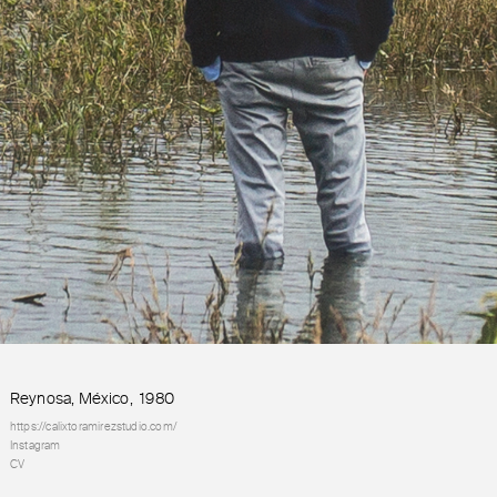
Reynosa, México
,
1980
https://calixtoramirezstudio.com/
Instagram
CV